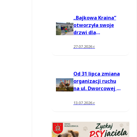
„Bajkowa Kraina”
otworzyła swoje
drzwi dla
mieszkańców
27.07.2026 r.
Od 31 lipca zmiana
organizacji ruchu
na ul. Dworcowej w
Moszczenicy
13.07.2026 r.