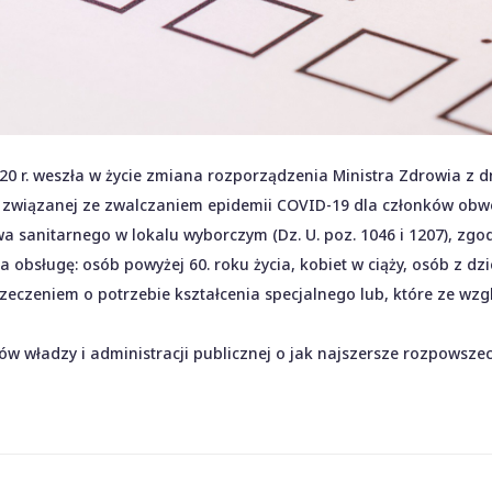
0 r. weszła w życie zmiana rozporządzenia Ministra Zdrowia z d
ej związanej ze zwalczaniem epidemii COVID-19 dla członków ob
 sanitarnego w lokalu wyborczym (Dz. U. poz. 1046 i 1207), zgod
bsługę: osób powyżej 60. roku życia, kobiet w ciąży, osób z dz
rzeczeniem o potrzebie kształcenia specjalnego lub, które ze wz
 władzy i administracji publicznej o jak najszersze rozpowsze