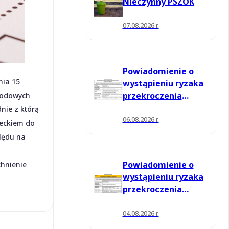
Nieczynny PSZOK
07.08.2026 r.
Powiadomienie o
nia 15
wystąpieniu ryzaka
przekroczenia
wodowych
poziomu
nie z którą
informowania dla
06.08.2026 r.
ieckiem do
ozonu w powietrzu
ględu na
Powiadomienie o
chnienie
wystąpieniu ryzaka
przekroczenia
poziomu
informowania dla
04.08.2026 r.
ozonu w powietrzu