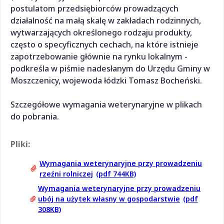
postulatom przedsiębiorców prowadzących
działalność na małą skalę w zakładach rodzinnych,
wytwarzających określonego rodzaju produkty,
często o specyficznych cechach, na które istnieje
zapotrzebowanie głównie na rynku lokalnym -
podkreśla w piśmie nadesłanym do Urzędu Gminy w
Moszczenicy, wojewoda łódzki Tomasz Bocheński.
Szczegółowe wymagania weterynaryjne w plikach
do pobrania.
Pliki:
Wymagania weterynaryjne przy prowadzeniu
rzeźni rolniczej
(pdf 744KB)
Wymagania weterynaryjne przy prowadzeniu
ubój na użytek własny w gospodarstwie
(pdf
308KB)