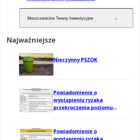
Moszczenickie Tereny Inwestycyjne
Najważniejsze
Nieczynny PSZOK
Powiadomienie o
wystąpieniu ryzaka
przekroczenia poziomu
informowania dla ozonu w
powietrzu
Powiadomienie o
wystąpieniu ryzaka