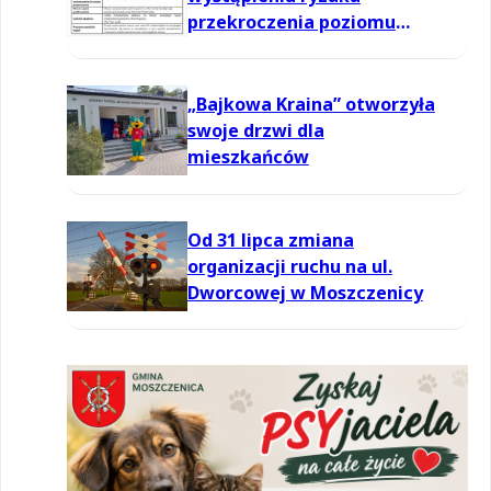
przekroczenia poziomu
informowania dla ozonu w
powietrzu
„Bajkowa Kraina” otworzyła
swoje drzwi dla
mieszkańców
Od 31 lipca zmiana
organizacji ruchu na ul.
Dworcowej w Moszczenicy