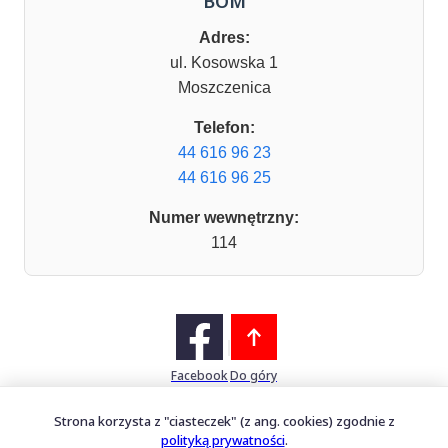
BOM
Adres:
ul. Kosowska 1
Moszczenica
Telefon:
44 616 96 23
44 616 96 25
Numer wewnętrzny:
114
Facebook
Do góry
Strona korzysta z "ciasteczek" (z ang. cookies) zgodnie z
polityką prywatności
.