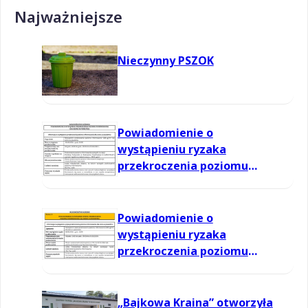
Najważniejsze
Nieczynny PSZOK
Powiadomienie o
wystąpieniu ryzaka
przekroczenia poziomu
informowania dla ozonu w
powietrzu
Powiadomienie o
wystąpieniu ryzaka
przekroczenia poziomu
informowania dla ozonu w
powietrzu
„Bajkowa Kraina” otworzyła