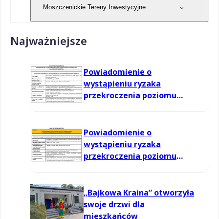
Moszczenickie Tereny Inwestycyjne
Najważniejsze
Powiadomienie o
wystąpieniu ryzaka
przekroczenia poziomu
informowania dla ozonu w
powietrzu
Powiadomienie o
wystąpieniu ryzaka
przekroczenia poziomu
informowania dla ozonu w
powietrzu
„Bajkowa Kraina” otworzyła
swoje drzwi dla
mieszkańców