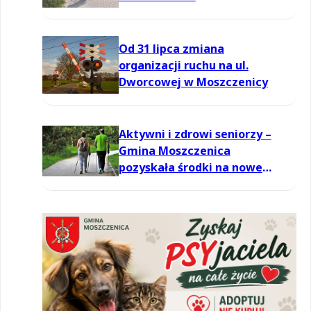
Od 31 lipca zmiana
organizacji ruchu na ul.
Dworcowej w Moszczenicy
Aktywni i zdrowi seniorzy –
Gmina Moszczenica
pozyskała środki na nowe
zajęcia