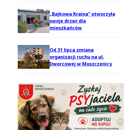
powietrzu
„Bajkowa Kraina” otworzyła
swoje drzwi dla
mieszkańców
Od 31 lipca zmiana
organizacji ruchu na ul.
Dworcowej w Moszczenicy