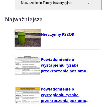
Moszczenickie Tereny Inwestycyjne
Najważniejsze
Nieczynny PSZOK
Powiadomienie o
wystąpieniu ryzaka
przekroczenia poziomu
informowania dla ozonu w
powietrzu
Powiadomienie o
wystąpieniu ryzaka
przekroczenia poziomu
informowania dla ozonu w