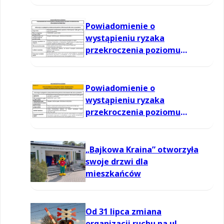
Powiadomienie o
wystąpieniu ryzaka
przekroczenia poziomu
informowania dla ozonu w
powietrzu
Powiadomienie o
wystąpieniu ryzaka
przekroczenia poziomu
informowania dla ozonu w
powietrzu
„Bajkowa Kraina” otworzyła
swoje drzwi dla
mieszkańców
Od 31 lipca zmiana
organizacji ruchu na ul.