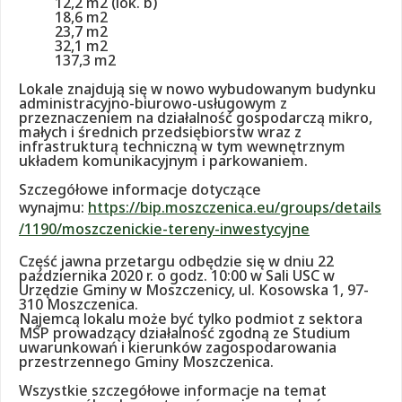
12,2 m2 (lok. b)
18,6 m2
23,7 m2
32,1 m2
137,3 m2
Lokale znajdują się w nowo wybudowanym budynku
administracyjno-biurowo-usługowym z
przeznaczeniem na działalność gospodarczą mikro,
małych i średnich przedsiębiorstw wraz z
infrastrukturą techniczną w tym wewnętrznym
układem komunikacyjnym i parkowaniem.
Szczegółowe informacje dotyczące
wynajmu:
https://bip.moszczenica.eu/groups/details
/1190/moszczenickie-tereny-inwestycyjne
Część jawna przetargu odbędzie się w dniu 22
października 2020 r. o godz. 10:00 w Sali USC w
Urzędzie Gminy w Moszczenicy, ul. Kosowska 1, 97-
310 Moszczenica.
Najemcą lokalu może być tylko podmiot z sektora
MŚP prowadzący działalność zgodną ze Studium
uwarunkowań i kierunków zagospodarowania
przestrzennego Gminy Moszczenica.
Wszystkie szczegółowe informacje na temat