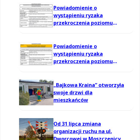
Powiadomienie o
wystąpieniu ryzaka
przekroczenia poziomu
informowania dla ozonu w
powietrzu
Powiadomienie o
wystąpieniu ryzaka
przekroczenia poziomu
informowania dla ozonu w
powietrzu
„Bajkowa Kraina” otworzyła
swoje drzwi dla
mieszkańców
Od 31 lipca zmiana
organizacji ruchu na ul.
Dworcowej w Moszczenicy