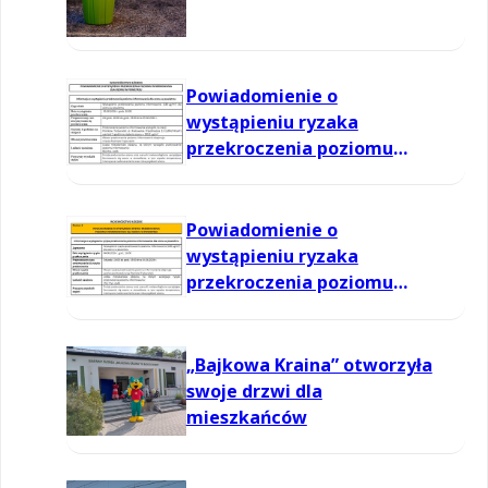
Powiadomienie o
wystąpieniu ryzaka
przekroczenia poziomu
informowania dla ozonu w
powietrzu
Powiadomienie o
wystąpieniu ryzaka
przekroczenia poziomu
informowania dla ozonu w
powietrzu
„Bajkowa Kraina” otworzyła
swoje drzwi dla
mieszkańców