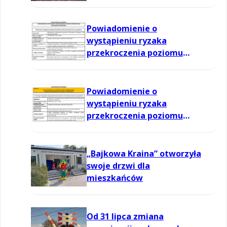
Powiadomienie o
wystąpieniu ryzaka
przekroczenia poziomu
informowania dla ozonu w
powietrzu
Powiadomienie o
wystąpieniu ryzaka
przekroczenia poziomu
informowania dla ozonu w
powietrzu
„Bajkowa Kraina” otworzyła
swoje drzwi dla
mieszkańców
Od 31 lipca zmiana