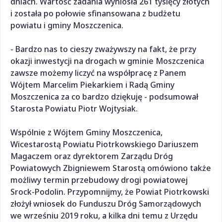
dniach. Wartość zadania wyniosła 261 tysięcy złotych
i została po połowie sfinansowana z budżetu
powiatu i gminy Moszczenica.
- Bardzo nas to cieszy zważywszy na fakt, że przy
okazji inwestycji na drogach w gminie Moszczenica
zawsze możemy liczyć na współpracę z Panem
Wójtem Marcelim Piekarkiem i Radą Gminy
Moszczenica za co bardzo dziękuję - podsumował
Starosta Powiatu Piotr Wojtysiak.
Wspólnie z Wójtem Gminy Moszczenica,
Wicestarostą Powiatu Piotrkowskiego Dariuszem
Magaczem oraz dyrektorem Zarządu Dróg
Powiatowych Zbigniewem Starostą omówiono także
możliwy termin przebudowy drogi powiatowej
Srock-Podolin. Przypomnijmy, że Powiat Piotrkowski
złożył wniosek do Funduszu Dróg Samorządowych
we wrześniu 2019 roku, a kilka dni temu z Urzędu