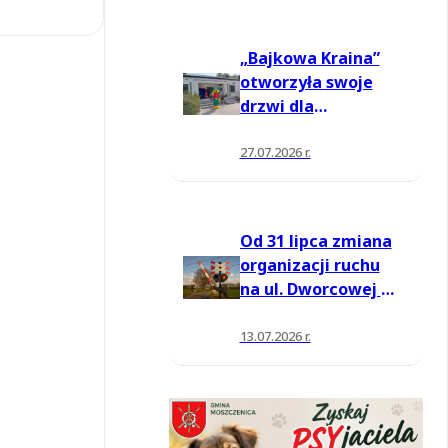
„Bajkowa Kraina”
otworzyła swoje
drzwi dla
mieszkańców
27.07.2026 r.
Od 31 lipca zmiana
organizacji ruchu
na ul. Dworcowej w
Moszczenicy
13.07.2026 r.