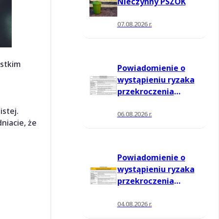
Nieczynny PSZOK
07.08.2026 r.
ystkim
Powiadomienie o
wystąpieniu ryzaka
przekroczenia
poziomu
stej.
informowania dla
06.08.2026 r.
niacie, że
ozonu w powietrzu
Powiadomienie o
wystąpieniu ryzaka
przekroczenia
poziomu
informowania dla
04.08.2026 r.
ozonu w powietrzu