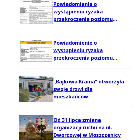
Powiadomienie o
wystąpieniu ryzaka
przekroczenia poziomu
informowania dla ozonu w
powietrzu
Powiadomienie o
wystąpieniu ryzaka
przekroczenia poziomu
informowania dla ozonu w
powietrzu
„Bajkowa Kraina” otworzyła
swoje drzwi dla
mieszkańców
Od 31 lipca zmiana
organizacji ruchu na ul.
Dworcowej w Moszczenicy