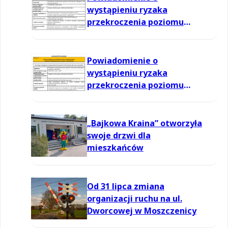
wystąpieniu ryzaka
przekroczenia poziomu
informowania dla ozonu w
powietrzu
Powiadomienie o
wystąpieniu ryzaka
przekroczenia poziomu
informowania dla ozonu w
powietrzu
„Bajkowa Kraina” otworzyła
swoje drzwi dla
mieszkańców
Od 31 lipca zmiana
organizacji ruchu na ul.
Dworcowej w Moszczenicy