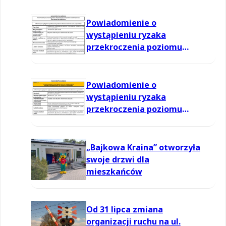
Powiadomienie o
wystąpieniu ryzaka
przekroczenia poziomu
informowania dla ozonu w
powietrzu
Powiadomienie o
wystąpieniu ryzaka
przekroczenia poziomu
informowania dla ozonu w
powietrzu
„Bajkowa Kraina” otworzyła
swoje drzwi dla
mieszkańców
Od 31 lipca zmiana
organizacji ruchu na ul.