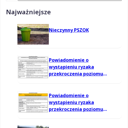
Najważniejsze
Nieczynny PSZOK
Powiadomienie o
wystąpieniu ryzaka
przekroczenia poziomu
informowania dla ozonu w
powietrzu
Powiadomienie o
wystąpieniu ryzaka
przekroczenia poziomu
informowania dla ozonu w
powietrzu