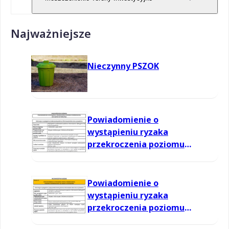
Najważniejsze
Nieczynny PSZOK
Powiadomienie o
wystąpieniu ryzaka
przekroczenia poziomu
informowania dla ozonu w
powietrzu
Powiadomienie o
wystąpieniu ryzaka
przekroczenia poziomu
informowania dla ozonu w