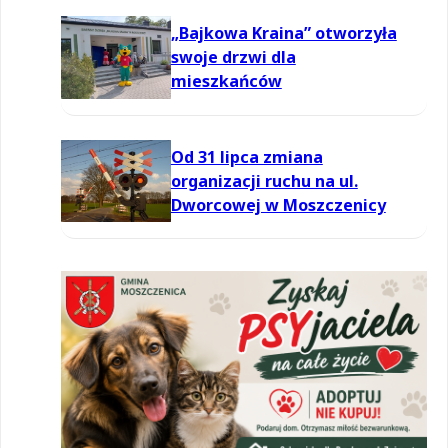
powietrzu
„Bajkowa Kraina” otworzyła
swoje drzwi dla
mieszkańców
Od 31 lipca zmiana
organizacji ruchu na ul.
Dworcowej w Moszczenicy