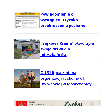
informowania dla ozonu w
powietrzu
Powiadomienie o
wystąpieniu ryzaka
przekroczenia poziomu
informowania dla ozonu w
powietrzu
„Bajkowa Kraina” otworzyła
swoje drzwi dla
mieszkańców
Od 31 lipca zmiana
organizacji ruchu na ul.
Dworcowej w Moszczenicy