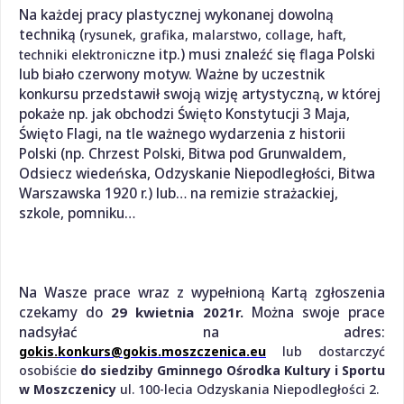
Na każdej pracy plastycznej wykonanej dowolną
techniką (
rysunek, grafika, malarstwo, collage, haft,
itp.) musi znaleźć się flaga Polski
techniki elektroniczne
lub biało czerwony motyw. Ważne by uczestnik
konkursu przedstawił swoją wizję artystyczną, w której
pokaże np. jak obchodzi Święto Konstytucji 3 Maja,
Święto Flagi, na tle ważnego wydarzenia z historii
Polski (np. Chrzest Polski, Bitwa pod Grunwaldem,
Odsiecz wiedeńska, Odzyskanie Niepodległości, Bitwa
Warszawska 1920 r.) lub… na remizie strażackiej,
szkole, pomniku…
Na Wasze prace wraz z wypełnioną Kartą zgłoszenia
czekamy do
29 kwietnia 2021r.
Można swoje prace
nadsyłać na adres:
gokis.
konkurs@gokis.moszczenica.eu
lub dostarczyć
osobiście
do siedziby Gminnego Ośrodka Kultury i Sportu
w Moszczenicy
ul. 100-lecia Odzyskania Niepodległości 2.