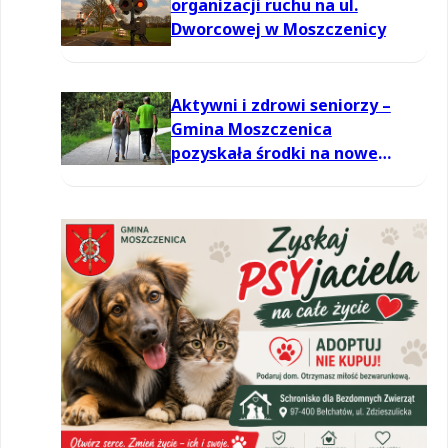
organizacji ruchu na ul.
Dworcowej w Moszczenicy
Aktywni i zdrowi seniorzy –
Gmina Moszczenica
pozyskała środki na nowe
zajęcia