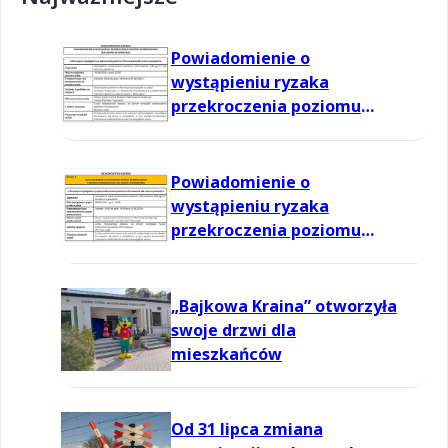
Powiadomienie o
wystąpieniu ryzaka
przekroczenia poziomu
informowania dla ozonu w
powietrzu
Powiadomienie o
wystąpieniu ryzaka
przekroczenia poziomu
informowania dla ozonu w
powietrzu
„Bajkowa Kraina” otworzyła
swoje drzwi dla
mieszkańców
Od 31 lipca zmiana