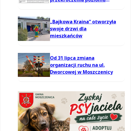
informowania dla ozonu w
powietrzu
„Bajkowa Kraina” otworzyła
swoje drzwi dla
mieszkańców
Od 31 lipca zmiana
organizacji ruchu na ul.
Dworcowej w Moszczenicy