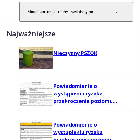
Moszczenickie Tereny Inwestycyjne
Najważniejsze
Nieczynny PSZOK
Powiadomienie o
wystąpieniu ryzaka
przekroczenia poziomu
informowania dla ozonu w
powietrzu
Powiadomienie o
wystąpieniu ryzaka
przekroczenia poziomu