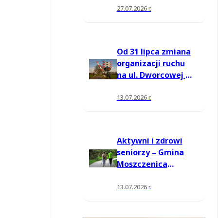
27.07.2026 r.
Od 31 lipca zmiana
organizacji ruchu
na ul. Dworcowej w
Moszczenicy
13.07.2026 r.
Aktywni i zdrowi
seniorzy – Gmina
Moszczenica
pozyskała środki
na nowe zajęcia
13.07.2026 r.