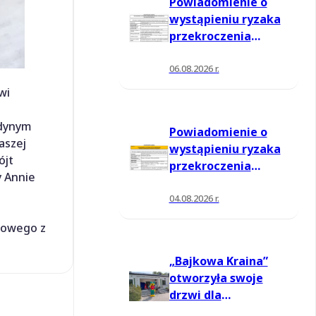
Powiadomienie o
wystąpieniu ryzaka
przekroczenia
poziomu
informowania dla
06.08.2026 r.
ozonu w powietrzu
wi
edynym
Powiadomienie o
aszej
wystąpieniu ryzaka
ójt
przekroczenia
y Annie
poziomu
informowania dla
04.08.2026 r.
ozonu w powietrzu
sowego z
„Bajkowa Kraina”
otworzyła swoje
drzwi dla
mieszkańców