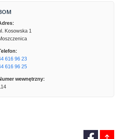
BOM
Adres:
ul. Kosowska 1
Moszczenica
Telefon:
44 616 96 23
44 616 96 25
Numer wewnętrzny:
114