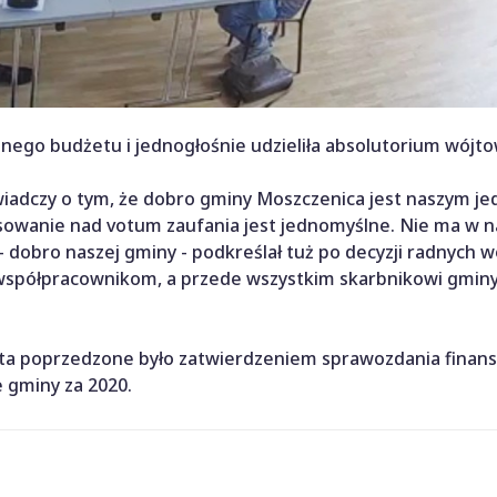
ego budżetu i jednogłośnie udzieliła absolutorium wójto
wiadczy o tym, że dobro gminy Moszczenica jest naszym j
łosowanie nad votum zaufania jest jednomyślne. Nie ma w n
 dobro naszej gminy - podkreślał tuż po decyzji radnych w
 współpracownikom, a przede wszystkim skarbnikowi gmin
jta poprzedzone było zatwierdzeniem sprawozdania finan
 gminy za 2020.