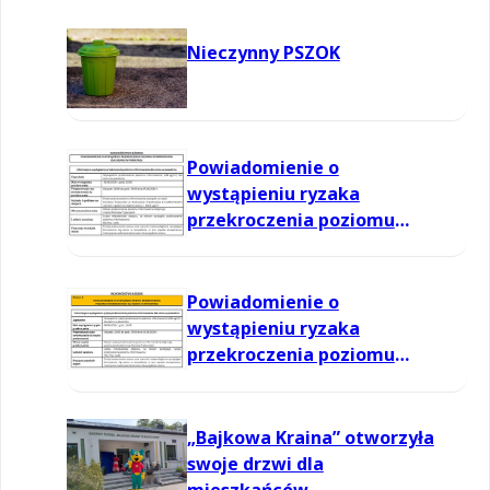
Nieczynny PSZOK
Powiadomienie o
wystąpieniu ryzaka
przekroczenia poziomu
informowania dla ozonu w
powietrzu
Powiadomienie o
wystąpieniu ryzaka
przekroczenia poziomu
informowania dla ozonu w
powietrzu
„Bajkowa Kraina” otworzyła
swoje drzwi dla
mieszkańców