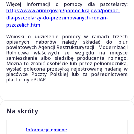
Więcej informacji o pomocy dla pszczelarzy:
https://www.arimr.gov.pl/pomoc-krajowa/pomoc-
dla-pszczelarzy-do-przezimowanych-rodzin-
pszczelich.html
Wnioski o udzielenie pomocy w ramach trzech
opisanych naborów należy składać do biur
powiatowych Agencji Restrukturyzacji i Modernizacji
Rolnictwa właściwych ze względu na miejsce
zamieszkania albo siedzibę producenta rolnego.
Można to zrobić osobiście lub przez pełnomocnika,
wysłać polecona przesyłką rejestrowaną nadaną w
placówce Poczty Polskiej lub za pośrednictwem
platformy ePUAP.
Na skróty
Informacje gminne