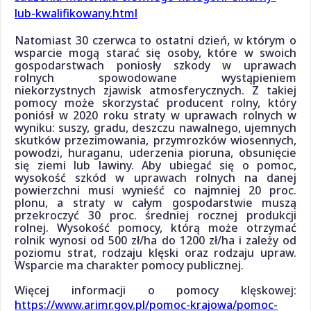
lub-kwalifikowany.html
Natomiast 30 czerwca to ostatni dzień, w którym o
wsparcie mogą starać się osoby, które w swoich
gospodarstwach poniosły szkody w uprawach
rolnych spowodowane wystąpieniem
niekorzystnych zjawisk atmosferycznych. Z takiej
pomocy może skorzystać producent rolny, który
poniósł w 2020 roku straty w uprawach rolnych w
wyniku: suszy, gradu, deszczu nawalnego, ujemnych
skutków przezimowania, przymrozków wiosennych,
powodzi, huraganu, uderzenia pioruna, obsunięcie
się ziemi lub lawiny. Aby ubiegać się o pomoc,
wysokość szkód w uprawach rolnych na danej
powierzchni musi wynieść co najmniej 20 proc.
plonu, a straty w całym gospodarstwie muszą
przekroczyć 30 proc. średniej rocznej produkcji
rolnej. Wysokość pomocy, którą może otrzymać
rolnik wynosi od 500 zł/ha do 1200 zł/ha i zależy od
poziomu strat, rodzaju klęski oraz rodzaju upraw.
Wsparcie ma charakter pomocy publicznej.
Więcej informacji o pomocy klęskowej:
https://www.arimr.gov.pl/pomoc-krajowa/pomoc-