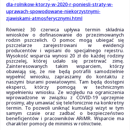
dla-rolnikow-ktorzy-w-2020-r-poniesli-straty-w-
uprawach-spowodowane-niekorzystnymi-
zjawiskami-atmosferycznymi.html
Również 30 czerwca upływa termin składnia
wniosków o dofinasowanie do przezimowanych
rodzin pszczelich. O pomoc mogą ubiegać się
pszczelarze zarejestrowani w ewidencji
producentów i wpisani do specjalnego rejestru.
Wysokość wsparcia wynosi 20 zł do każdej rodziny
pszczelej, której udało się przetrwać zimę.
Zainteresowanych takim wsparciem, którzy
obawiają się, że nie będą potrafili samodzielnie
wypełnić wniosku, zapraszamy do kontaktu z
naszymi biurami powiatowymi. Tam będą dostępni
eksperci, którzy pomogą w technicznym
wypełnieniu wniosku. Ze względu na ograniczenia
wprowadzone w związku z COVID-19 uprzejmie
prosimy, aby umawiać się telefonicznie na konkretny
termin. To pozwoli uniknąć kumulacji wizyt w tym
samym czasie oraz zadbać o bezpieczeństwo
beneficjentów i pracowników ARiMR. Wsparcie ma
charakter pomocy de minimis w rolnictwie.