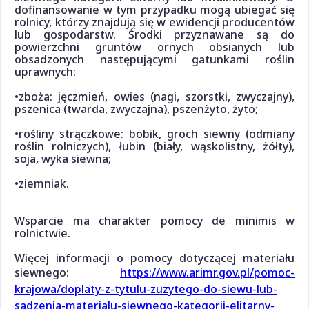
dofinansowanie w tym przypadku mogą ubiegać się
rolnicy, którzy znajdują się w ewidencji producentów
lub gospodarstw. Środki przyznawane są do
powierzchni gruntów ornych obsianych lub
obsadzonych następującymi gatunkami roślin
uprawnych:
•zboża: jęczmień, owies (nagi, szorstki, zwyczajny),
pszenica (twarda, zwyczajna), pszenżyto, żyto;
•rośliny strączkowe: bobik, groch siewny (odmiany
roślin rolniczych), łubin (biały, wąskolistny, żółty),
soja, wyka siewna;
•ziemniak.
Wsparcie ma charakter pomocy de minimis w
rolnictwie.
Więcej informacji o pomocy dotyczącej materiału
siewnego:
https://www.arimr.gov.pl/pomoc-
krajowa/doplaty-z-tytulu-zuzytego-do-siewu-lub-
sadzenia-materialu-siewnego-kategorii-elitarny-