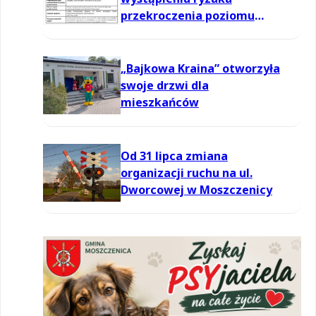
przekroczenia poziomu
informowania dla ozonu w
powietrzu
„Bajkowa Kraina” otworzyła
swoje drzwi dla
mieszkańców
Od 31 lipca zmiana
organizacji ruchu na ul.
Dworcowej w Moszczenicy