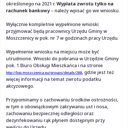
określonego na 2021 r.
Wypłata zwrotu tylko na
rachunek bankowy
– należy wpisać go we wniosku.
Wyłącznie kompletnie wypełnione wnioski
przyjmować będą pracownicy Urzędu Gminy w
Moszczenicy w pok. nr 7 w godzinach pracy Urzędu.
Wypełnienie wniosku na miejscu może być
utrudnione. Wnioski do pobrania w Urzędzie Gminy
pok. 1 Biuro Obsługi Mieszkańca i na stronie
, gdzie jest też
http://bip.moszczenica.eu/groups/details/288
więcej informacji na temat zwrotu podatku
akcyzowego.
Przypominamy o zachowaniu środków ostrożności,
w tym o obowiązkowym zakrywaniu ust i nosa,
zachowaniu bezpiecznej odległości oraz
dezynfekowaniu rąk płynem dostępnym przy
wejściu do Urzędu.