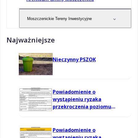
Moszczenickie Tereny Inwestycyjne
Najważniejsze
Nieczynny PSZOK
Powiadomienie o
wystąpieniu ryzaka
przekroczenia poziomu
informowania dla ozonu w
powietrzu
Powiadomienie o
wystąpieniu ryzaka