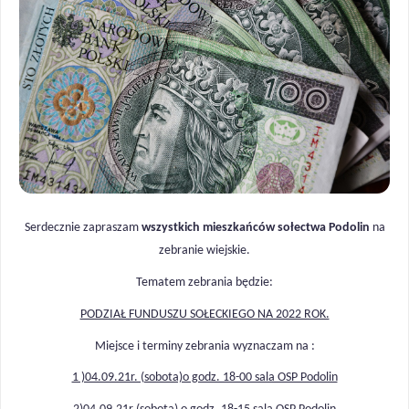
Serdecznie zapraszam
wszystkich mieszkańców sołectwa Podolin
na
zebranie wiejskie.
Tematem zebrania będzie:
PODZIAŁ FUNDUSZU SOŁECKIEGO NA 2022 ROK.
Miejsce i terminy zebrania wyznaczam na :
1 )04.09.21r. (sobota)o godz. 18-00 sala OSP Podolin