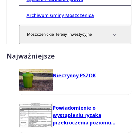
Archiwum Gminy Moszczenica
Moszczenickie Tereny Inwestycyjne
Najważniejsze
Nieczynny PSZOK
Powiadomienie o
wystąpieniu ryzaka
przekroczenia poziomu
informowania dla ozonu w
powietrzu