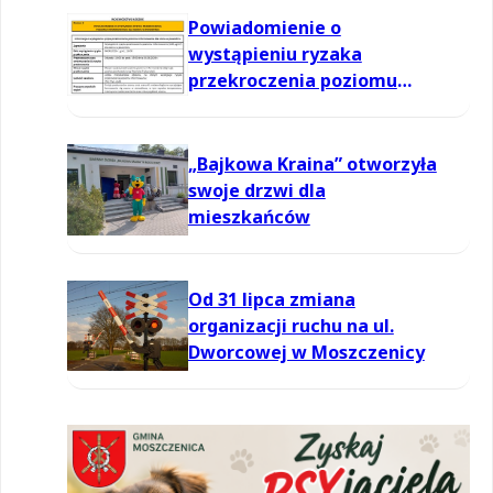
Powiadomienie o
wystąpieniu ryzaka
przekroczenia poziomu
informowania dla ozonu w
powietrzu
„Bajkowa Kraina” otworzyła
swoje drzwi dla
mieszkańców
Od 31 lipca zmiana
organizacji ruchu na ul.
Dworcowej w Moszczenicy