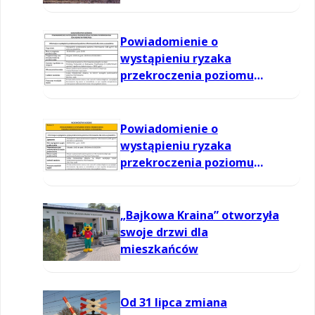
Powiadomienie o
wystąpieniu ryzaka
przekroczenia poziomu
informowania dla ozonu w
powietrzu
Powiadomienie o
wystąpieniu ryzaka
przekroczenia poziomu
informowania dla ozonu w
powietrzu
„Bajkowa Kraina” otworzyła
swoje drzwi dla
mieszkańców
Od 31 lipca zmiana