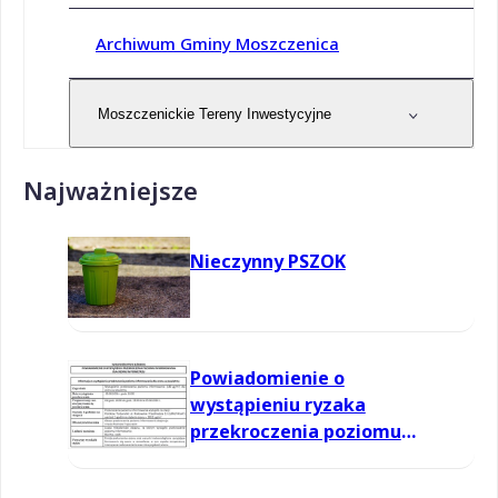
Archiwum Gminy Moszczenica
Moszczenickie Tereny Inwestycyjne
Najważniejsze
Nieczynny PSZOK
Powiadomienie o
wystąpieniu ryzaka
przekroczenia poziomu
informowania dla ozonu w
powietrzu