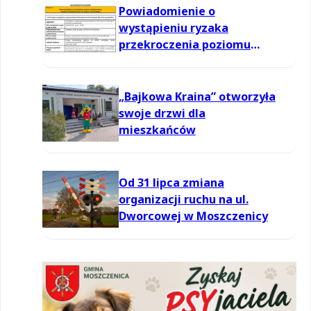
Powiadomienie o
wystąpieniu ryzaka
przekroczenia poziomu
informowania dla ozonu w
powietrzu
„Bajkowa Kraina” otworzyła
swoje drzwi dla
mieszkańców
Od 31 lipca zmiana
organizacji ruchu na ul.
Dworcowej w Moszczenicy