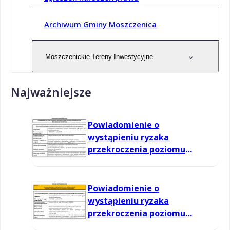
Archiwum Gminy Moszczenica
Moszczenickie Tereny Inwestycyjne
Najważniejsze
Powiadomienie o
wystąpieniu ryzaka
przekroczenia poziomu
informowania dla ozonu w
powietrzu
Powiadomienie o
wystąpieniu ryzaka
przekroczenia poziomu
informowania dla ozonu w