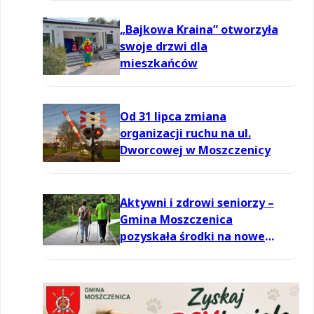
powietrzu
„Bajkowa Kraina” otworzyła
swoje drzwi dla
mieszkańców
Od 31 lipca zmiana
organizacji ruchu na ul.
Dworcowej w Moszczenicy
Aktywni i zdrowi seniorzy –
Gmina Moszczenica
pozyskała środki na nowe
zajęcia