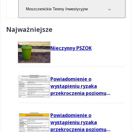
Moszczenickie Tereny Inwestycyjne
Najważniejsze
Nieczynny PSZOK
Powiadomienie o
wystąpieniu ryzaka
przekroczenia poziomu
informowania dla ozonu w
powietrzu
Powiadomienie o
wystąpieniu ryzaka
przekroczenia poziomu