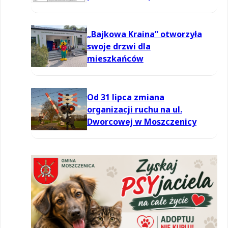
informowania dla ozonu w
powietrzu
„Bajkowa Kraina” otworzyła
swoje drzwi dla
mieszkańców
Od 31 lipca zmiana
organizacji ruchu na ul.
Dworcowej w Moszczenicy