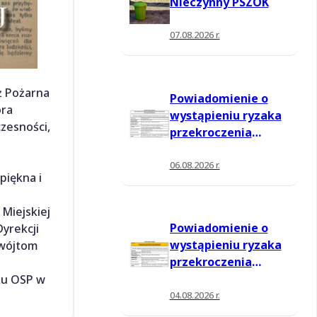
Nieczynny PSZOK
07.08.2026 r.
ż Pożarna
Powiadomienie o
óra
wystąpieniu ryzaka
czesności,
przekroczenia
poziomu
informowania dla
06.08.2026 r.
piękna i
ozonu w powietrzu
Miejskiej
Powiadomienie o
yrekcji
wystąpieniu ryzaka
 wójtom
przekroczenia
poziomu
zku OSP w
informowania dla
04.08.2026 r.
ozonu w powietrzu