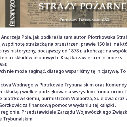
a Andrzeja Pola. Jak podkreśla sam autor Piotrkowska Stra
ą wspólnotę strażacką na przestrzeni prawie 150 lat, na kt
o rys historyczny, począwszy od 1878 r. a kończąc na współ
żenia i składów osobowych. Książka zawiera m.in. indeks
950.
nych nie może zaginąć, dlatego wsparliśmy tę inicjatywę. To 
nictwa Wodnego w Piotrkowie Trybunalskim oraz Komendy 
 składają wielkie podziękowania wszystkim fundatorom: D
e piotrkowskiemu, burmistrzom Wolborza, Sulejowa oraz
 Gorzkowic za finansową pomoc w wydaniu tej książki .
ju i regionie. Przedstawiciele Zarządu Wojewódzkiego Zwią
e Trybunalskim