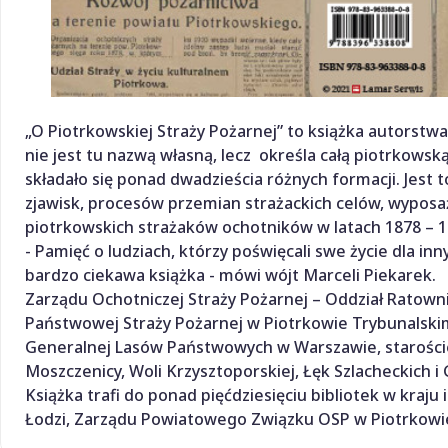
„O Piotrkowskiej Straży Pożarnej” to książka autorstw
nie jest tu nazwą własną, lecz określa całą piotrkowsk
składało się ponad dwadzieścia różnych formacji. Jest t
zjawisk, procesów przemian strażackich celów, wyposa
piotrkowskich strażaków ochotników w latach 1878 – 1
- Pamięć o ludziach, którzy poświęcali swe życie dla in
bardzo ciekawa książka - mówi wójt Marceli Piekarek.
Zarządu Ochotniczej Straży Pożarnej – Oddział Ratow
Państwowej Straży Pożarnej w Piotrkowie Trybunalskim
Generalnej Lasów Państwowych w Warszawie, starości
Moszczenicy, Woli Krzysztoporskiej, Łęk Szlacheckich i
Książka trafi do ponad pięćdziesięciu bibliotek w kra
Łodzi, Zarządu Powiatowego Związku OSP w Piotrkowi