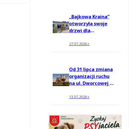
„Bajkowa Kraina”
otworzyła swoje
drzwi dla
mieszkańców
27.07.2026 r.
Od 31 lipca zmiana
organizacji ruchu
na ul. Dworcowej w
Moszczenicy
13.07.2026 r.