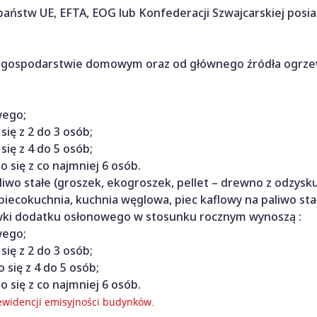
aństw UE, EFTA, EOG lub Konfederacji Szwajcarskiej posi
 w gospodarstwie domowym oraz od głównego źródła ogrz
wego;
ię z 2 do 3 osób;
ię z 4 do 5 osób;
 się z co najmniej 6 osób.
wo stałe (groszek, ekogroszek, pellet – drewno z odzysku,
iecokuchnia, kuchnia węglowa, piec kaflowy na paliwo sta
awki dodatku osłonowego w stosunku rocznym wynoszą :
wego;
ię z 2 do 3 osób;
się z 4 do 5 osób;
 się z co najmniej 6 osób.
 ewidencji emisyjności budynków
.