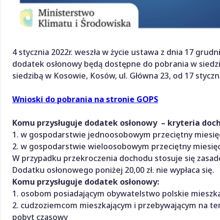
4 stycznia 2022r. weszła w życie ustawa z dnia 17 grudni
dodatek osłonowy będą dostępne do pobrania w siedz
siedzibą w Kosowie, Kosów, ul. Główna 23, od 17 styczni
Wnioski do pobrania na stronie GOPS
Komu przysługuje dodatek osłonowy – kryteria doc
1. w gospodarstwie jednoosobowym przeciętny miesięcz
2. w gospodarstwie wieloosobowym przeciętny miesięc
W przypadku przekroczenia dochodu stosuje się zasad
Dodatku osłonowego poniżej 20,00 zł. nie wypłaca się.
Komu przysługuje dodatek osłonowy:
1. osobom posiadającym obywatelstwo polskie mieszka
2. cudzoziemcom mieszkającym i przebywającym na tere
pobyt czasowy