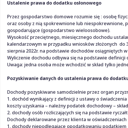
Ustalenie prawa do dodatku osłonowego
Przez gospodarstwo domowe rozumie się : osobę fizycz
oraz osoby z nią spokrewnione lub niespokrewnione, p
gospodarujące (gospodarstwo wieloosobowe).
Wysokość przeciętnego, miesięcznego dochodu ustala
kalendarzowym w przypadku wniosków złożonych do 31 l
sierpnia 2022r. na podstawie dochodów osiągniętych w
Wyliczenie dochodu odbywa się na podstawie definicji 
Uwaga: jedna osoba może wchodzić w skład tylko je
Pozyskiwanie danych do ustalenia prawa do dodatk
Dochody pozyskiwane samodzielnie przez organ przyzn
1. dochód wynikający z definicji z ustawy o świadczeni
koszty uzyskania – należny podatek dochodowy – skład
2. dochody osób rozliczających się na podstawie ryczał
Dochody deklarowane przez klienta w oświadczeniach 
1. dochody niepodlegające opodatkowaniu podatkiem d