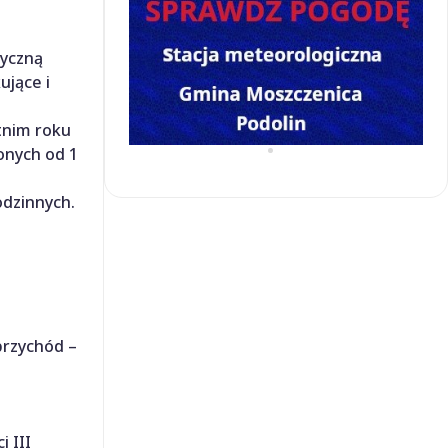
zyczną
ujące i
tnim roku
onych od 1
odzinnych.
przychód –
 III