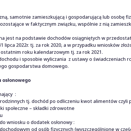
ną, samotnie zamieszkującą i gospodarującą lub osobę fi
ozostające w faktycznym związku, wspólnie z nią zamieszk
na jest na podstawie dochodów osiągniętych w przedosta
ipca 2022r. tj. za rok 2020, a w przypadku wniosków złoż
 ostatnim roku kalendarzowym tj. za rok 2021.
dochodu i sposobie wyliczania z ustawy o świadczeniach r
dnego gospodarstwa domowego.
u
osłonowego
ający :
a rodzinnych tj. dochód po odliczeniu kwot alimentów czyli 
ki społeczne – składki zdrowotne
tu
do wniosku o dodatek osłonowy :
ochodowym od osób fizycznych (wyszczególnione w części