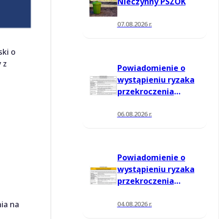
Nieczynny PSZOK
07.08.2026 r.
ski o
 z
Powiadomienie o
wystąpieniu ryzaka
przekroczenia
poziomu
informowania dla
06.08.2026 r.
ozonu w powietrzu
Powiadomienie o
wystąpieniu ryzaka
przekroczenia
poziomu
ia na
informowania dla
04.08.2026 r.
ozonu w powietrzu