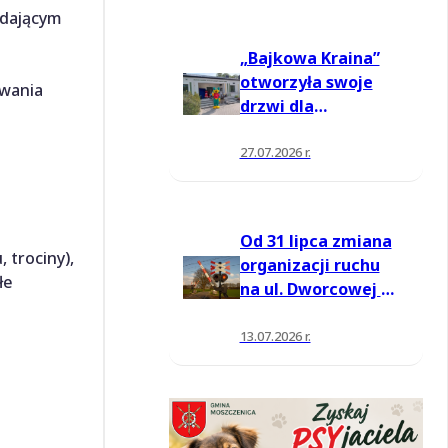
adającym
„Bajkowa Kraina”
otworzyła swoje
ewania
drzwi dla
mieszkańców
27.07.2026 r.
Od 31 lipca zmiana
 trociny),
organizacji ruchu
łe
na ul. Dworcowej w
Moszczenicy
13.07.2026 r.