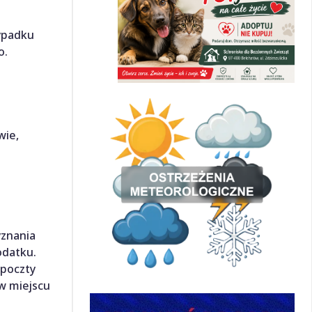
zypadku
o.
wie,
yznania
odatku.
 poczty
 w miejscu