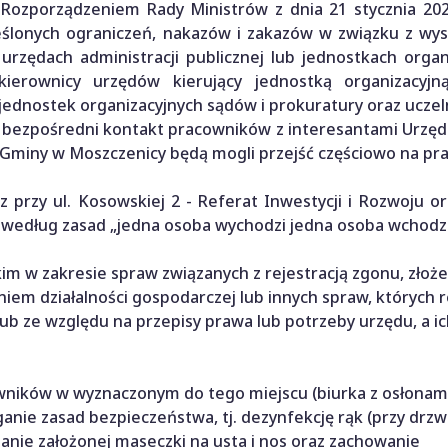
Rozporządzeniem Rady Ministrów z dnia 21 stycznia 2022
eślonych ograniczeń, nakazów i zakazów w związku z wy
 urzędach administracji publicznej lub jednostkach organ
ierownicy urzędów kierujący jednostką organizacyjną
ednostek organizacyjnych sądów i prokuratury oraz uczeln
r. bezpośredni kontakt pracowników z interesantami Urzę
Gminy w Moszczenicy będą mogli przejść częściowo na pra
 przy ul. Kosowskiej 2 - Referat Inwestycji i Rozwoju ora
e według zasad „jedna osoba wychodzi jedna osoba wchodzi
m w zakresie spraw związanych z rejestracją zgonu, złoż
m działalności gospodarczej lub innych spraw, których re
b ze względu na przepisy prawa lub potrzeby urzędu, a ic
wników w wyznaczonym do tego miejscu (biurka z osłonami 
nie zasad bezpieczeństwa, tj. dezynfekcję rąk (przy drzw
danie założonej maseczki na usta i nos oraz zachowanie