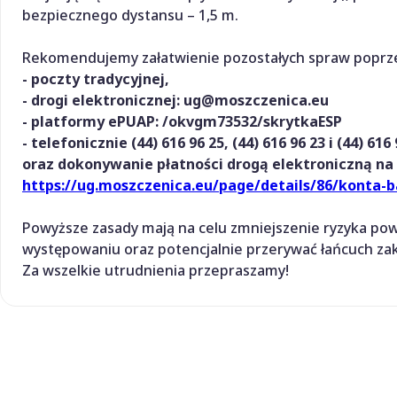
bezpiecznego dystansu – 1,5 m.
Rekomendujemy załatwienie pozostałych spraw poprze
- poczty tradycyjnej,
- drogi elektronicznej: ug@moszczenica.eu
- platformy ePUAP: /okvgm73532/skrytkaESP
- telefonicznie (44) 616 96 25, (44) 616 96 23 i (44) 616
oraz dokonywanie płatności drogą elektroniczną
na
https://ug.moszczenica.eu/page/details/86/konta
Powyższe zasady mają na celu zmniejszenie ryzyka po
występowaniu oraz potencjalnie przerywać łańcuch za
Za wszelkie utrudnienia przepraszamy!