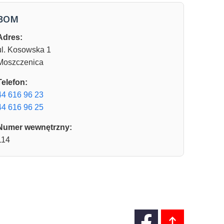
BOM
Adres:
ul. Kosowska 1
Moszczenica
Telefon:
44 616 96 23
44 616 96 25
Numer wewnętrzny:
114