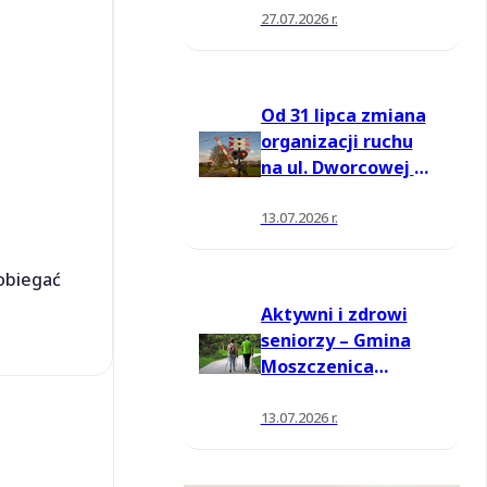
27.07.2026 r.
Od 31 lipca zmiana
organizacji ruchu
na ul. Dworcowej w
Moszczenicy
13.07.2026 r.
obiegać
Aktywni i zdrowi
seniorzy – Gmina
Moszczenica
pozyskała środki
na nowe zajęcia
13.07.2026 r.