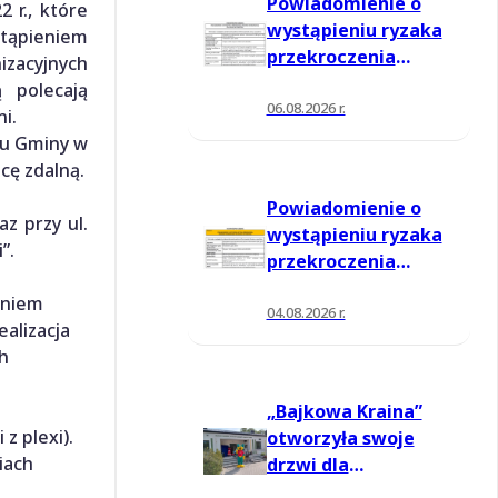
Powiadomienie o
 r., które
wystąpieniu ryzaka
stąpieniem
przekroczenia
izacyjnych
poziomu
 polecają
informowania dla
06.08.2026 r.
i.
ozonu w powietrzu
du Gminy w
cę zdalną.
Powiadomienie o
z przy ul.
wystąpieniu ryzaka
”.
przekroczenia
poziomu
eniem
informowania dla
04.08.2026 r.
alizacja
ozonu w powietrzu
h
„Bajkowa Kraina”
z plexi).
otworzyła swoje
iach
drzwi dla
mieszkańców