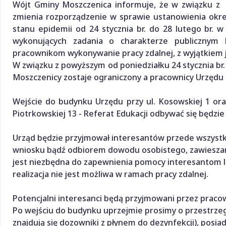
Wójt Gminy Moszczenica informuje, że w związku z
zmienia rozporządzenie w sprawie ustanowienia okr
stanu epidemii od 24 stycznia br. do 28 lutego br. w
wykonujących zadania o charakterze publicznym k
pracownikom wykonywanie pracy zdalnej, z wyjątkiem j
W związku z powyższym od poniedziałku 24 stycznia b
Moszczenicy zostaje ograniczony a pracownicy Urzędu 
Wejście do budynku Urzędu przy ul. Kosowskiej 1 oraz
Piotrkowskiej 13 - Referat Edukacji odbywać się będzi
Urząd będzie przyjmował interesantów przede wszystki
wniosku bądź odbiorem dowodu osobistego, zawieszanie
jest niezbędna do zapewnienia pomocy interesantom lu
realizacja nie jest możliwa w ramach pracy zdalnej.
Potencjalni interesanci będą przyjmowani przez praco
Po wejściu do budynku uprzejmie prosimy o przestrzega
znajdują się dozowniki z płynem do dezynfekcji), posia