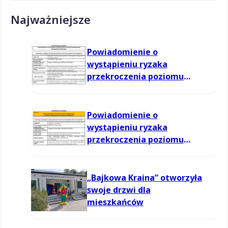
Najważniejsze
Powiadomienie o
wystąpieniu ryzaka
przekroczenia poziomu
informowania dla ozonu w
powietrzu
Powiadomienie o
wystąpieniu ryzaka
przekroczenia poziomu
informowania dla ozonu w
powietrzu
„Bajkowa Kraina” otworzyła
swoje drzwi dla
mieszkańców