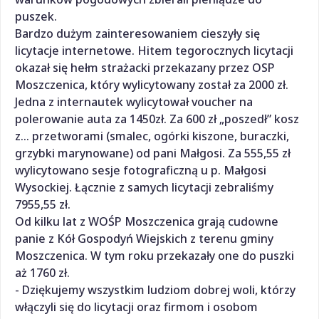
puszek.
Bardzo dużym zainteresowaniem cieszyły się
licytacje internetowe. Hitem tegorocznych licytacji
okazał się hełm strażacki przekazany przez OSP
Moszczenica, który wylicytowany został za 2000 zł.
Jedna z internautek wylicytował voucher na
polerowanie auta za 1450zł. Za 600 zł „poszedł” kosz
z… przetworami (smalec, ogórki kiszone, buraczki,
grzybki marynowane) od pani Małgosi. Za 555,55 zł
wylicytowano sesje fotograficzną u p. Małgosi
Wysockiej. Łącznie z samych licytacji zebraliśmy
7955,55 zł.
Od kilku lat z WOŚP Moszczenica grają cudowne
panie z Kół Gospodyń Wiejskich z terenu gminy
Moszczenica. W tym roku przekazały one do puszki
aż 1760 zł.
- Dziękujemy wszystkim ludziom dobrej woli, którzy
włączyli się do licytacji oraz firmom i osobom