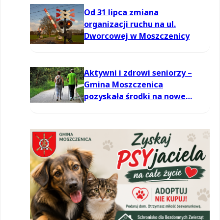
Od 31 lipca zmiana
organizacji ruchu na ul.
Dworcowej w Moszczenicy
Aktywni i zdrowi seniorzy –
Gmina Moszczenica
pozyskała środki na nowe
zajęcia