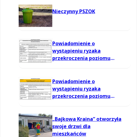
Nieczynny PSZOK
Powiadomienie o
wystąpieniu ryzaka
przekroczenia poziomu
informowania dla ozonu w
powietrzu
Powiadomienie o
wystąpieniu ryzaka
przekroczenia poziomu
informowania dla ozonu w
powietrzu
„Bajkowa Kraina” otworzyła
swoje drzwi dla
mieszkańców