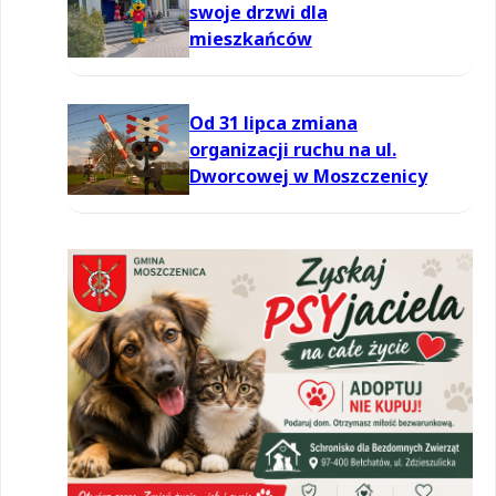
swoje drzwi dla
mieszkańców
Od 31 lipca zmiana
organizacji ruchu na ul.
Dworcowej w Moszczenicy