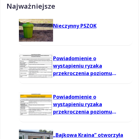
Najważniejsze
Nieczynny PSZOK
Powiadomienie o
wystąpieniu ryzaka
przekroczenia poziomu
informowania dla ozonu w
powietrzu
Powiadomienie o
wystąpieniu ryzaka
przekroczenia poziomu
informowania dla ozonu w
powietrzu
„Bajkowa Kraina” otworzyła