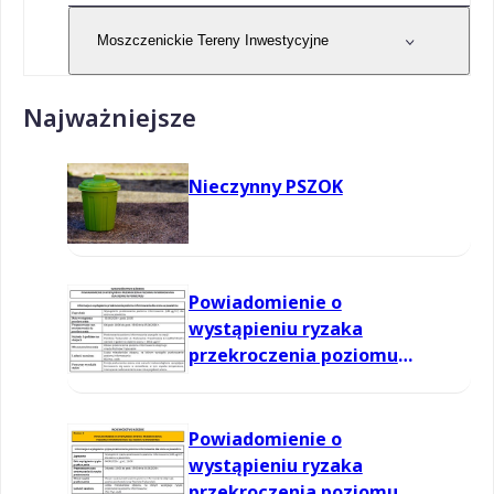
Moszczenickie Tereny Inwestycyjne
Najważniejsze
Nieczynny PSZOK
Powiadomienie o
wystąpieniu ryzaka
przekroczenia poziomu
informowania dla ozonu w
powietrzu
Powiadomienie o
wystąpieniu ryzaka
przekroczenia poziomu