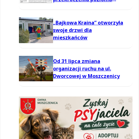
informowania dla ozonu w
powietrzu
„Bajkowa Kraina” otworzyła
swoje drzwi dla
mieszkańców
Od 31 lipca zmiana
organizacji ruchu na ul.
Dworcowej w Moszczenicy