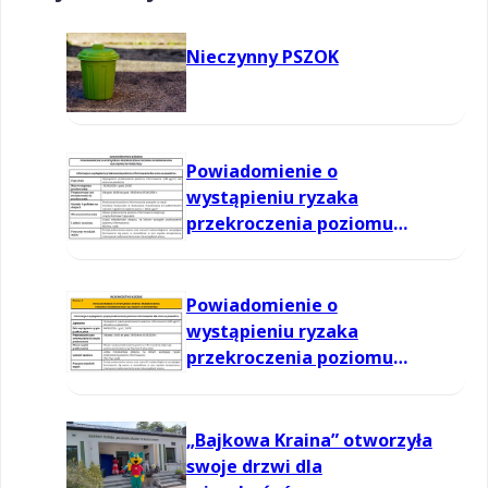
Nieczynny PSZOK
Powiadomienie o
wystąpieniu ryzaka
przekroczenia poziomu
informowania dla ozonu w
powietrzu
Powiadomienie o
wystąpieniu ryzaka
przekroczenia poziomu
informowania dla ozonu w
powietrzu
„Bajkowa Kraina” otworzyła
swoje drzwi dla