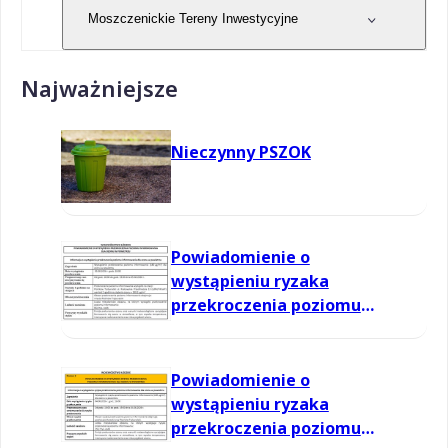
Moszczenickie Tereny Inwestycyjne
Najważniejsze
Nieczynny PSZOK
Powiadomienie o
wystąpieniu ryzaka
przekroczenia poziomu
informowania dla ozonu w
powietrzu
Powiadomienie o
wystąpieniu ryzaka
przekroczenia poziomu