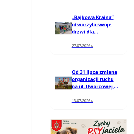
„Bajkowa Kraina”
otworzyła swoje
drzwi dla
mieszkańców
27.07.2026 r.
Od 31 lipca zmiana
organizacji ruchu
na ul. Dworcowej w
Moszczenicy
13.07.2026 r.