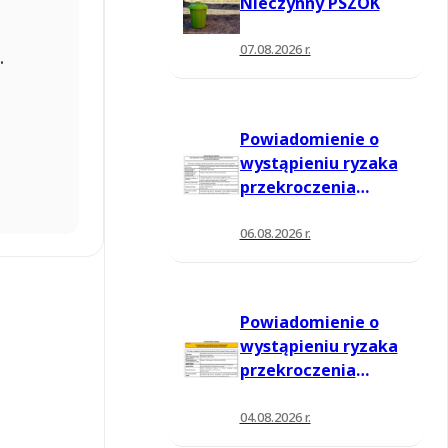
Nieczynny PSZOK
07.08.2026 r.
.
Powiadomienie o
wystąpieniu ryzaka
przekroczenia
poziomu
informowania dla
06.08.2026 r.
ozonu w powietrzu
Powiadomienie o
wystąpieniu ryzaka
przekroczenia
poziomu
informowania dla
04.08.2026 r.
ozonu w powietrzu