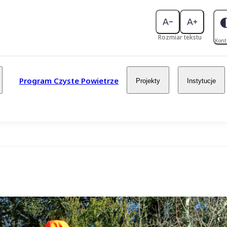
Rozmiar tekstu
Kont
Program Czyste Powietrze
Projekty
Instytucje