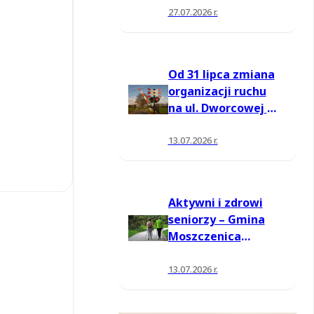
27.07.2026 r.
Od 31 lipca zmiana
organizacji ruchu
na ul. Dworcowej w
Moszczenicy
13.07.2026 r.
Aktywni i zdrowi
seniorzy – Gmina
Moszczenica
pozyskała środki
na nowe zajęcia
13.07.2026 r.