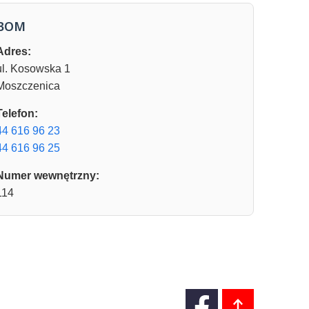
BOM
Adres:
ul. Kosowska 1
Moszczenica
Telefon:
44 616 96 23
44 616 96 25
Numer wewnętrzny:
114