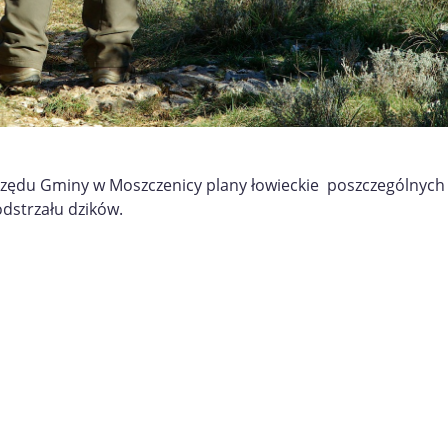
rzędu Gminy w Moszczenicy plany
ł
owieckie poszczególnych 
dstrzału dzików.