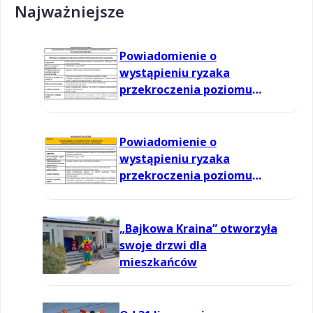
Najważniejsze
Powiadomienie o
wystąpieniu ryzaka
przekroczenia poziomu
informowania dla ozonu w
powietrzu
Powiadomienie o
wystąpieniu ryzaka
przekroczenia poziomu
informowania dla ozonu w
powietrzu
„Bajkowa Kraina” otworzyła
swoje drzwi dla
mieszkańców