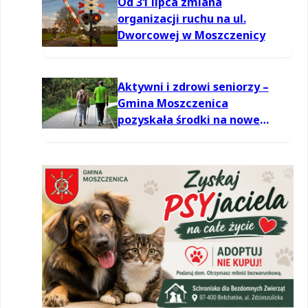
Od 31 lipca zmiana
organizacji ruchu na ul.
Dworcowej w Moszczenicy
Aktywni i zdrowi seniorzy –
Gmina Moszczenica
pozyskała środki na nowe
zajęcia