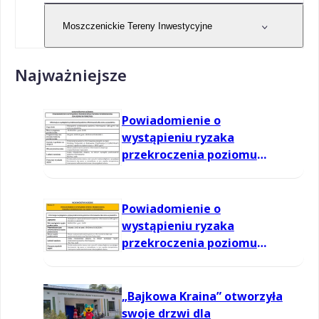
Moszczenickie Tereny Inwestycyjne
Najważniejsze
Powiadomienie o
wystąpieniu ryzaka
przekroczenia poziomu
informowania dla ozonu w
powietrzu
Powiadomienie o
wystąpieniu ryzaka
przekroczenia poziomu
informowania dla ozonu w
powietrzu
„Bajkowa Kraina” otworzyła
swoje drzwi dla