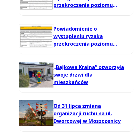
przekroczenia poziomu
informowania dla ozonu w
powietrzu
Powiadomienie o
wystąpieniu ryzaka
przekroczenia poziomu
informowania dla ozonu w
powietrzu
„Bajkowa Kraina” otworzyła
swoje drzwi dla
mieszkańców
Od 31 lipca zmiana
organizacji ruchu na ul.
Dworcowej w Moszczenicy