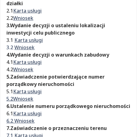
działki
2.1
Karta usługi
2.2
Wniosek
3.Wydanie decyzji o ustaleniu lokalizacji
inwestycji celu publicznego
3.1
Karta usługi
3.2
Wniosek
4.Wydanie decyzji o warunkach zabudowy
4.1
Karta usługi
4.2
Wniosek
5.Zaświadczenie potwierdzające numer
porządkowy nieruchomości
5.1
Karta usługi
5.2Wniosek
6.Ustalenie numeru porządkowego nieruchomości
6.1
Karta usługi
6.2 Wniosek
7.Zaświadczenie o przeznaczeniu terenu
7.1 Karta usługi