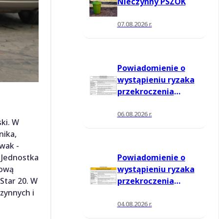
Nieczynny PSZOK
07.08.2026 r.
Powiadomienie o
wystąpieniu ryzaka
przekroczenia
poziomu
informowania dla
06.08.2026 r.
ski. W
ozonu w powietrzu
nika,
wak -
. Jednostka
Powiadomienie o
żową
wystąpieniu ryzaka
Star 20. W
przekroczenia
czynnych i
poziomu
informowania dla
04.08.2026 r.
ozonu w powietrzu