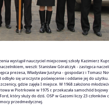
zenia wystąpił nauczyciel miejscowej szkoły Kazimierz Kup
aczelnikiem, weszli: Stanisław Góralczyk - zastępca naczel
stępca prezesa, Władysław Justyna - gospodarz i Tomasz No
 odbyło się uroczyste poświęcenie i oddanie jej do użytku
czenicy, gdzie zajęła I miejsce. W 1968 założono młodzie
towa w Piotrkowie w 1975 r. przekazała samochód bojowy 
ord, który służy do dziś. OSP w Gazomi liczy 23 członków 
pomocy przedmedycznej.