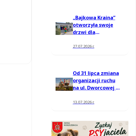
„Bajkowa Kraina”
otworzyła swoje
drzwi dla
mieszkańców
27.07.2026 r.
Od 31 lipca zmiana
organizacji ruchu
na ul. Dworcowej w
Moszczenicy
13.07.2026 r.