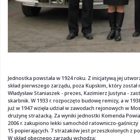
Jednostka powstała w 1924 roku. Z inicjatywą jej utwor
skład pierwszego zarządu, poza Kupskim, który został n
Władysław Staniaszek - prezes, Kazimierz Justyna - za
skarbnik. W 1933 r. rozpoczęto budowę remizy, a w 1938
już w 1947 wzięła udział w zawodach rejonowych w Mosz
drużynę strażacką. Za wyniki jednostki Komenda Powia
2006 r. zakupiono lekki samochód ratowniczo-gaśniczy F
15 popierających. 7 strażaków jest przeszkolonych z 
W skład obecnego zarządu wchodzą: