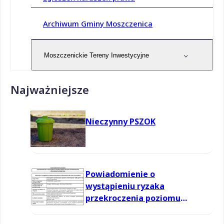
Archiwum Gminy Moszczenica
Moszczenickie Tereny Inwestycyjne
Najważniejsze
Nieczynny PSZOK
Powiadomienie o
wystąpieniu ryzaka
przekroczenia poziomu
informowania dla ozonu w
powietrzu