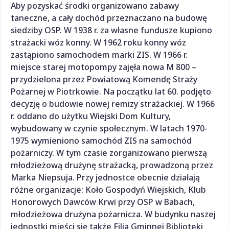
Aby pozyskać środki organizowano zabawy
taneczne, a cały dochód przeznaczano na budowę
siedziby OSP. W 1938 r. za własne fundusze kupiono
strażacki wóz konny. W 1962 roku konny wóz
zastąpiono samochodem marki ZIS. W 1966 r.
miejsce starej motopompy zajęła nowa M 800 –
przydzielona przez Powiatową Komendę Straży
Pożarnej w Piotrkowie. Na początku lat 60. podjęto
decyzję o budowie nowej remizy strażackiej. W 1966
r. oddano do użytku Wiejski Dom Kultury,
wybudowany w czynie społecznym. W latach 1970-
1975 wymieniono samochód ZIS na samochód
pożarniczy. W tym czasie zorganizowano pierwszą
młodzieżową drużynę strażacką, prowadzoną przez
Marka Niepsuja. Przy jednostce obecnie działają
różne organizacje: Koło Gospodyń Wiejskich, Klub
Honorowych Dawców Krwi przy OSP w Babach,
młodzieżowa drużyna pożarnicza. W budynku naszej
jednostki mieści się także Filia Gminnej Biblioteki