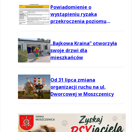
Powiadomienie o
wystąpieniu ryzaka
przekroczenia poziomu
informowania dla ozonu w
powietrzu
„Bajkowa Kraina” otworzyła
swoje drzwi dla
mieszkańców
Od 31 lipca zmiana
organizacji ruchu na ul.
Dworcowej w Moszczenicy