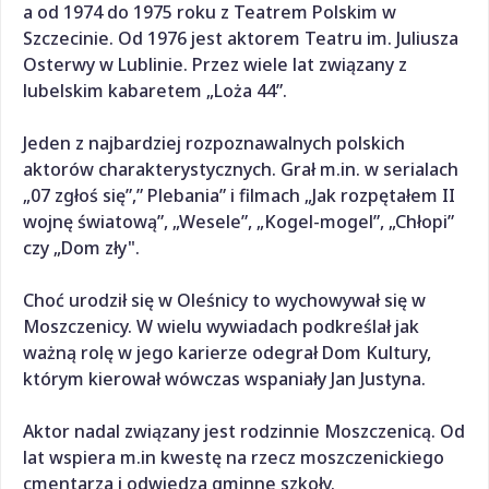
a od 1974 do 1975 roku z Teatrem Polskim w
Szczecinie. Od 1976 jest aktorem Teatru im. Juliusza
Osterwy w Lublinie. Przez wiele lat związany z
lubelskim kabaretem „Loża 44”.
Jeden z najbardziej rozpoznawalnych polskich
aktorów charakterystycznych. Grał m.in. w serialach
„07 zgłoś się”,” Plebania” i filmach „Jak rozpętałem II
wojnę światową”, „Wesele”, „Kogel-mogel”, „Chłopi”
czy „Dom zły".
Choć urodził się w Oleśnicy to wychowywał się w
Moszczenicy. W wielu wywiadach podkreślał jak
ważną rolę w jego karierze odegrał Dom Kultury,
którym kierował wówczas wspaniały Jan Justyna.
Aktor nadal związany jest rodzinnie Moszczenicą. Od
lat wspiera m.in kwestę na rzecz moszczenickiego
cmentarza i odwiedza gminne szkoły.