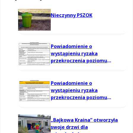
Nieczynny PSZOK
Powiadomienie o
wystąpieniu ryzaka
przekroczenia poziomu
informowania dla ozonu w
powietrzu
Powiadomienie o
wystąpieniu ryzaka
przekroczenia poziomu
informowania dla ozonu w
powietrzu
„Bajkowa Kraina” otworzyła
swoje drzwi dla