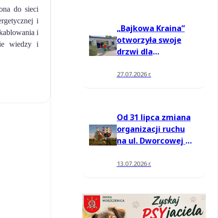
ona do sieci
rgetycznej i
„Bajkowa Kraina”
kablowania i
otworzyła swoje
ie wiedzy i
drzwi dla
mieszkańców
27.07.2026 r.
Od 31 lipca zmiana
organizacji ruchu
na ul. Dworcowej w
Moszczenicy
13.07.2026 r.