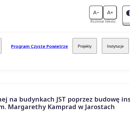
Rozmiar tekstu
Kont
Program Czyste Powietrze
Projekty
Instytucje
ej na budynkach JST poprzez budowę ins
im. Margarethy Kamprad w Jarostach