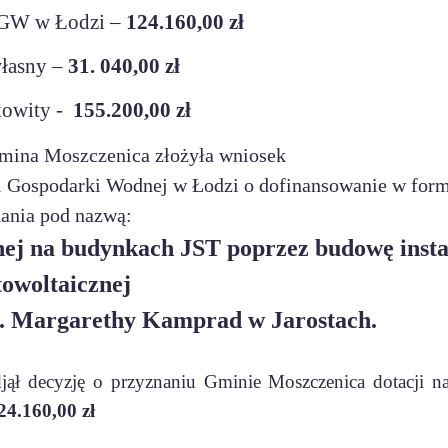
GW w Łodzi –
124.160,00 zł
łasny –
31. 040,00 zł
kowity -
155.200,00 zł
mina Moszczenica złożyła wniosek
Gospodarki Wodnej w Łodzi o dofinansowanie w formi
ania pod nazwą:
nej na budynkach JST poprzez budowę insta
towoltaicznej
. Margarethy Kamprad
w Jarostach.
decyzję o przyznaniu Gminie Moszczenica dotacji na 
24.160,00 zł