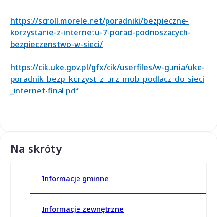
https://scroll.morele.net/poradniki/bezpieczne-
korzystanie-z-internetu-7-porad-podnoszacych-
bezpieczenstwo-w-sieci/
https://cik.uke.gov.pl/gfx/cik/userfiles/w-gunia/uke-
poradnik_bezp_korzyst_z_urz_mob_podlacz_do_sieci
_internet-final.pdf
Na skróty
Informacje gminne
Informacje zewnętrzne