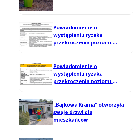
Powiadomienie o
wystąpieniu ryzaka
przekroczenia poziomu
informowania dla ozonu w
powietrzu
Powiadomienie o
wystąpieniu ryzaka
przekroczenia poziomu
informowania dla ozonu w
powietrzu
„Bajkowa Kraina” otworzyła
swoje drzwi dla
mieszkańców