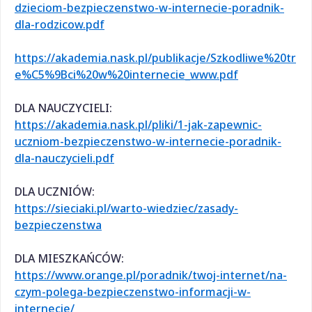
dzieciom-bezpieczenstwo-w-internecie-poradnik-
dla-rodzicow.pdf​
https://akademia.nask.pl/publikacje/Szkodliwe%20tr
e%C5%9Bci%20w%20internecie_www.pdf
DLA NAUCZYCIELI:
https://akademia.nask.pl/pliki/1-jak-zapewnic-
uczniom-bezpieczenstwo-w-internecie-poradnik-
dla-nauczycieli.pdf
DLA UCZNIÓW:
https://sieciaki.pl/warto-wiedziec/zasady-
bezpieczenstwa
DLA MIESZKAŃCÓW:
https://www.orange.pl/poradnik/twoj-internet/na-
czym-polega-bezpieczenstwo-informacji-w-
internecie/