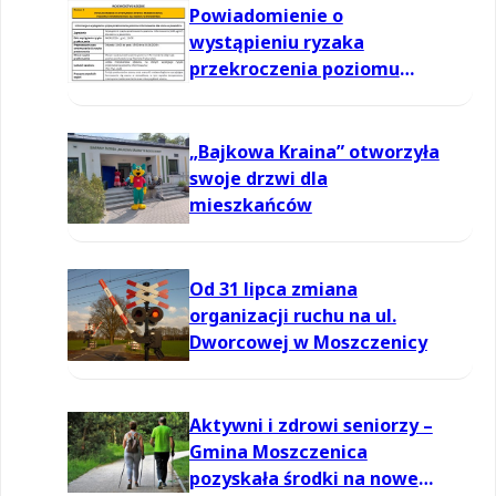
Powiadomienie o
wystąpieniu ryzaka
przekroczenia poziomu
informowania dla ozonu w
powietrzu
„Bajkowa Kraina” otworzyła
swoje drzwi dla
mieszkańców
Od 31 lipca zmiana
organizacji ruchu na ul.
Dworcowej w Moszczenicy
Aktywni i zdrowi seniorzy –
Gmina Moszczenica
pozyskała środki na nowe