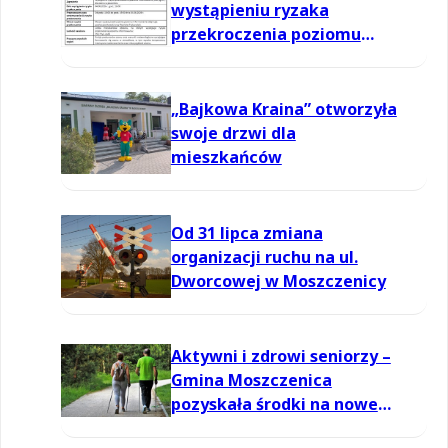
wystąpieniu ryzaka
przekroczenia poziomu
informowania dla ozonu w
powietrzu
„Bajkowa Kraina” otworzyła
swoje drzwi dla
mieszkańców
Od 31 lipca zmiana
organizacji ruchu na ul.
Dworcowej w Moszczenicy
Aktywni i zdrowi seniorzy –
Gmina Moszczenica
pozyskała środki na nowe
zajęcia