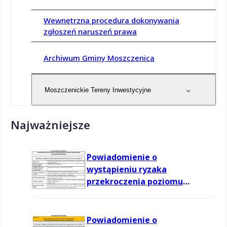
Wewnętrzna procedura dokonywania
zgłoszeń naruszeń prawa
Archiwum Gminy Moszczenica
Moszczenickie Tereny Inwestycyjne
Najważniejsze
Powiadomienie o
wystąpieniu ryzaka
przekroczenia poziomu
informowania dla ozonu w
powietrzu
Powiadomienie o