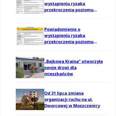
wystąpieniu ryzaka
przekroczenia poziomu
informowania dla ozonu w
powietrzu
Powiadomienie o
wystąpieniu ryzaka
przekroczenia poziomu
informowania dla ozonu w
powietrzu
„Bajkowa Kraina” otworzyła
swoje drzwi dla
mieszkańców
Od 31 lipca zmiana
organizacji ruchu na ul.
Dworcowej w Moszczenicy