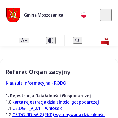
Gmina Moszczenica
Referat Organizacyjny
Klauzula informacyjna - RODO
1. Rejestracja Działalności Gospodarczej
1.0
karta rejestracja działalności gospodarczej
1.1
CEIDG-1_v_2.1.1 wniosek
1.2
CEIDG-RD_v6.2 (PKD) wykonywana działalności