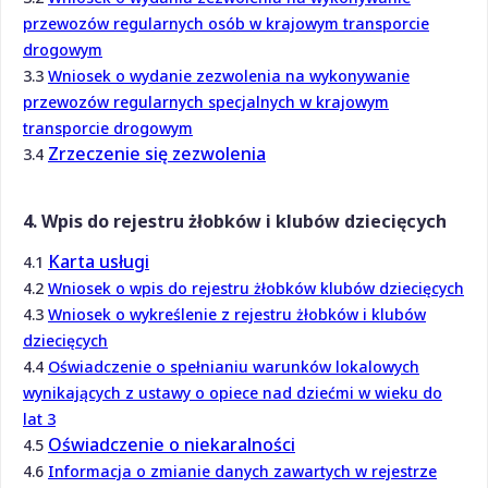
przewozów regularnych osób w krajowym transporcie
drogowym
3.3
Wniosek o wydanie zezwolenia na wykonywanie
przewozów regularnych specjalnych w krajowym
transporcie drogowym
Zrzeczenie się zezwolenia
3.4
4. Wpis do rejestru żłobków i klubów dziecięcych
Karta usługi
4.1
4.2
Wniosek o wpis do rejestru żłobków klubów dziecięcych
4.3
Wniosek o wykreślenie z rejestru żłobków i klubów
dziecięcych
4.4
Oświadczenie o spełnianiu warunków lokalowych
wynikających z ustawy o opiece nad dziećmi w wieku do
lat 3
Oświadczenie o niekaralności
4.5
4.6
Informacja o zmianie danych zawartych w rejestrze