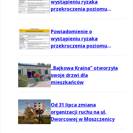
wystąpieniu ryzaka
przekroczenia poziomu
informowania dla ozonu w
powietrzu
Powiadomienie o
wystąpieniu ryzaka
przekroczenia poziomu
informowania dla ozonu w
powietrzu
„Bajkowa Kraina” otworzyła
swoje drzwi dla
mieszkańców
Od 31 lipca zmiana
organizacji ruchu na ul.
Dworcowej w Moszczenicy