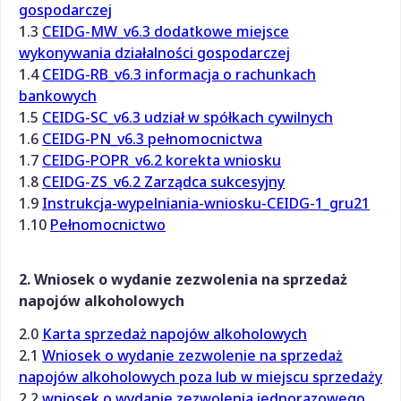
gospodarczej
1.3
CEIDG-MW_v6.3 dodatkowe miejsce
wykonywania działalności gospodarczej
1.4
CEIDG-RB_v6.3 informacja o rachunkach
bankowych
1.5
CEIDG-SC_v6.3 udział w spółkach cywilnych
1.6
CEIDG-PN_v6.3 pełnomocnictwa
1.7
CEIDG-POPR_v6.2 korekta wniosku
1.8
CEIDG-ZS_v6.2 Zarządca sukcesyjny
1.9
Instrukcja-wypelniania-wniosku-CEIDG-1_gru21
1.10
Pełnomocnictwo
2. Wniosek o wydanie zezwolenia na sprzedaż
napojów alkoholowych
2.0
Karta sprzedaż napojów alkoholowych
2.1
Wniosek o wydanie zezwolenie na sprzedaż
napojów alkoholowych poza lub w miejscu sprzedaży
2.2
wniosek o wydanie zezwolenia jednorazowego