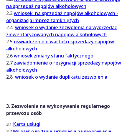
na sprzedaż napojów alkoholowych
2.3
wniosek na sprzedaż napojów alkoholowych -
organizacja imprez zamkniętych
2.4
wniosek o wydanie zezwolenia na wyprzedaż
zinwentaryzowanych napojów alkoholowych
2.5
oświadczenie o wartości sprzedaży napojów
alkoholowych
2.6
wniosek zmiany stanu faktycznego
2.7
zawiadomienie o rezygnacji sprzedaży napojów
alkoholowych
2.8
wniosek o wydanie duplikatu zezwolenia
3. Zezwolenia na wykonywanie regularnego
przewozu osób
Karta usługi
3.1
3.2
Wniosek o wydania zezwolenia na wykonywanie